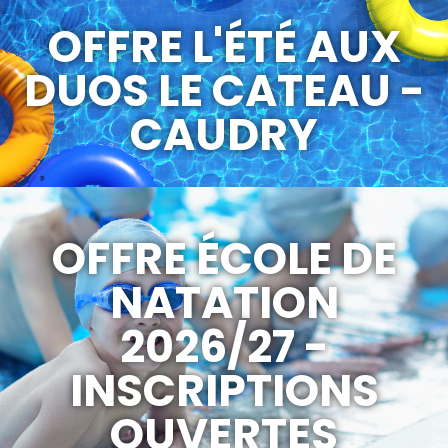
OFFRE L'ÉTÉ AUX
DUOS LE CATEAU -
CAUDRY
OFFRE ÉCOLE DE
NATATION
2026/27 -
INSCRIPTIONS
OUVERTES