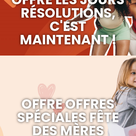
RÉSOLUTIONS,
C'EST
MAINTENANT !
OFFRE OFFRES
SPÉCIALES FÊTE
DES MÈRES