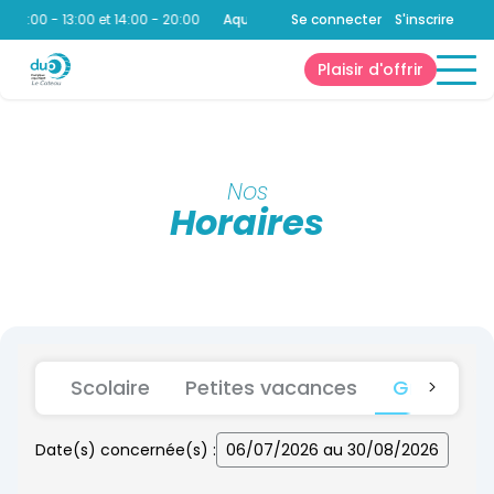
:
10:00 - 13:00 et 14:00 - 20:00
Aquatique
:
Se connecter
10:00 - 13:00 et 14:00 - 20:00
S'inscrire
Plaisir d'offrir
Nos
Horaires
Scolaire
Petites vacances
Grandes 
>
Date(s) concernée(s) :
06/07/2026 au 30/08/2026